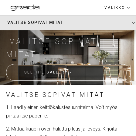
VALIKKO
VALITSE SOPIVAT MITAT
PALVELUT
VALITSE SOPIVAT
TUOTEET
MITAT
IHMISET
KEITTIÖKALUSTEIDEN OVET
INFO
SEE THE GALLERY
YHTEYSTIEDOT
VALITSE SOPIVAT MITAT
ERIKOISMAALATUT MDF- JA -
PÄÄLLYSTETYT OVET
EST
RUS
ENG
1. Laadi yleinen keittiökalustesuunnitelma. Voit myös
piirtää itse paperille.
2. Mittaa kaapin oven haluttu pituus ja leveys. Kirjoita
KYLPYHUONEKALUSTEET