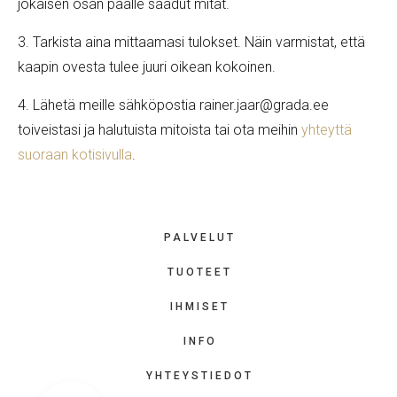
jokaisen osan päälle saadut mitat.
3. Tarkista aina mittaamasi tulokset. Näin varmistat, että
kaapin ovesta tulee juuri oikean kokoinen.
4. Lähetä meille sähköpostia rainer.jaar@grada.ee
toiveistasi ja halutuista mitoista tai ota meihin
yhteyttä
suoraan kotisivulla
.
PALVELUT
TUOTEET
IHMISET
INFO
YHTEYSTIEDOT