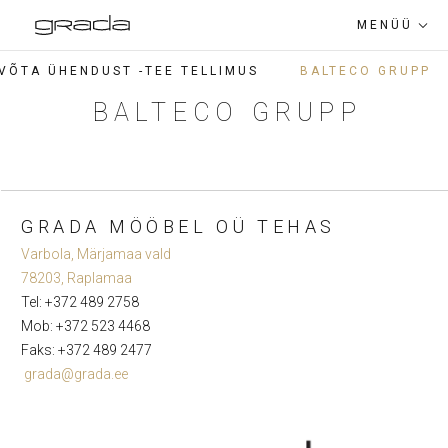
MENÜÜ
VÕTA ÜHENDUST -TEE TELLIMUS
BALTECO GRUPP
TEENUSED
BALTECO GRUPP
TOOTED
INIMESED
MÖÖBLIFASSAADIDE UKSED
GRADA MÖÖBEL OÜ TEHAS
INFO
Varbola, Märjamaa vald
78203, Raplamaa
KONTAKT
Tel: +372 489 2758
ERITELLIMUSEL VÄRVITUD MDF JA PVC
Mob: +372 523 4468
KILETATUD MÖÖBLIDETAILID
EST
RUS
ENG
Faks: +372 489 2477
grada@grada.ee
VANNITOAMÖÖBEL